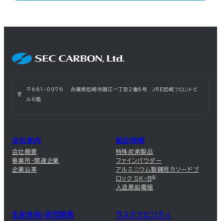
〒661-0976 兵庫県尼崎市潮江一丁目2番6号 JRE尼崎フロントビ
ル6階
会社案内
製品情報
会社概要
特殊炭素製品
事業所・関連企業
ファインパウダー
企業沿革
アルミニウム製錬用カソードブ
ロック SK-B
®
人造黒鉛電極
生産体制・研究開発
サステナビリティ