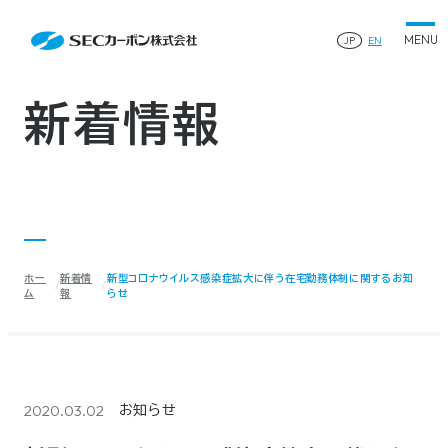
会社案内
News
会社案内TOP
JP
EN
製品情報
会社概要
製品情報TOP
生産体制・研究開発
事業所・関連企業
特殊炭素製品
生産体制・研究開発TOP
サステナビリティ
企業沿革
ファインパウダー
新着情報
ものづくりの流れ(生産工程)
IR情報
®
アルミニウム製錬用カソードブロック SK-B
品質管理
IR情報TOP
人造黒鉛電極
資料ダウンロード
工場について
早わかりSECカーボン
研究開発
お知らせ
トップメッセージ
採用情報
コーポレートガバナンス
業績ハイライト
お問い合わせ
IR資料
株主総会
中長期経営計画
ホー
新着情
新型コロナウイルス感染症拡大に伴う在宅勤務体制に関するお知
サイトマップ
プライバシーポリシー
IRカレンダー
ム
報
らせ
株式状況
©2025 SEC CARBON, LIMITED.
株主還元
ディスクロージャーポリシー
電子公告
2020.03.02
お知らせ