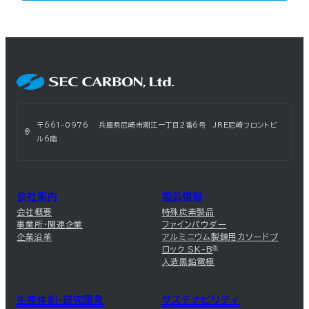
〒661-0976 兵庫県尼崎市潮江一丁目2番6号 JRE尼崎フロントビ
ル6階
会社案内
製品情報
会社概要
特殊炭素製品
事業所・関連企業
ファインパウダー
企業沿革
アルミニウム製錬用カソードブ
ロック SK-B
®
人造黒鉛電極
生産体制・研究開発
サステナビリティ