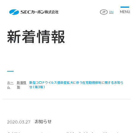
会社案内
News
会社案内TOP
JP
EN
製品情報
会社概要
製品情報TOP
生産体制・研究開発
事業所・関連企業
特殊炭素製品
生産体制・研究開発TOP
サステナビリティ
企業沿革
ファインパウダー
新着情報
ものづくりの流れ(生産工程)
IR情報
®
アルミニウム製錬用カソードブロック SK-B
品質管理
IR情報TOP
人造黒鉛電極
資料ダウンロード
工場について
早わかりSECカーボン
研究開発
お知らせ
トップメッセージ
採用情報
コーポレートガバナンス
業績ハイライト
お問い合わせ
IR資料
株主総会
中長期経営計画
ホー
新着情
新型コロナウイルス感染症拡大に伴う在宅勤務体制に関するお知ら
サイトマップ
プライバシーポリシー
IRカレンダー
ム
報
せ(第3報)
株式状況
©2025 SEC CARBON, LIMITED.
株主還元
ディスクロージャーポリシー
電子公告
2020.03.27
お知らせ