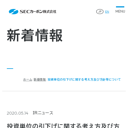
会社案内
News
会社案内TOP
JP
EN
製品情報
会社概要
製品情報TOP
生産体制・研究開発
事業所・関連企業
特殊炭素製品
生産体制・研究開発TOP
サステナビリティ
企業沿革
ファインパウダー
新着情報
ものづくりの流れ(生産工程)
IR情報
®
アルミニウム製錬用カソードブロック SK-B
品質管理
IR情報TOP
人造黒鉛電極
資料ダウンロード
工場について
早わかりSECカーボン
研究開発
お知らせ
トップメッセージ
採用情報
コーポレートガバナンス
業績ハイライト
お問い合わせ
IR資料
株主総会
中長期経営計画
ホーム
新着情報
投資単位の引下げに関する考え方及び方針等について
サイトマップ
プライバシーポリシー
IRカレンダー
株式状況
©2025 SEC CARBON, LIMITED.
株主還元
ディスクロージャーポリシー
電子公告
2020.05.14
IRニュース
投資単位の引下げに関する考え方及び方