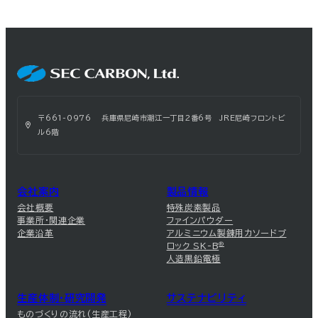
〒661-0976 兵庫県尼崎市潮江一丁目2番6号 JRE尼崎フロントビ
ル6階
会社案内
製品情報
会社概要
特殊炭素製品
事業所・関連企業
ファインパウダー
企業沿革
アルミニウム製錬用カソードブ
ロック SK-B
®
人造黒鉛電極
生産体制・研究開発
サステナビリティ
ものづくりの流れ(生産工程)