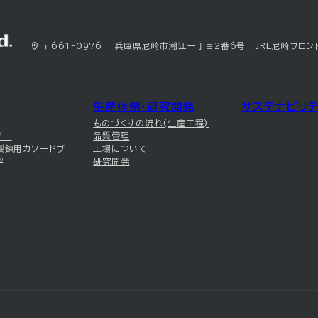
〒661-0976 兵庫県尼崎市潮江一丁目2番6号 JRE尼崎フロン
生産体制・研究開発
サステナビリテ
ものづくりの流れ(生産工程)
ダー
品質管理
製錬用カソードブ
工場について
®
研究開発