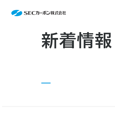
会社案内
News
会社案内TOP
製品情報
会社概要
製品情報TOP
生産体制・研究開発
事業所・関連企業
特殊炭素製品
生産体制・研究開発TOP
サステナビリティ
企業沿革
ファインパウダー
ものづくりの流れ(生産工程)
新着情報
IR情報
アルミニウム製錬用カソードブロッ
品質管理
IR情報TOP
資料ダウンロード
人造黒鉛電極
工場について
早わかりSECカーボン
お知らせ
研究開発
トップメッセージ
採用情報
コーポレートガバナンス
お問い合わせ
業績ハイライト
IR資料
株主総会
中長期経営計画
IRカレンダー
株式状況
株主還元
ディスクロージャーポリシー
電子公告