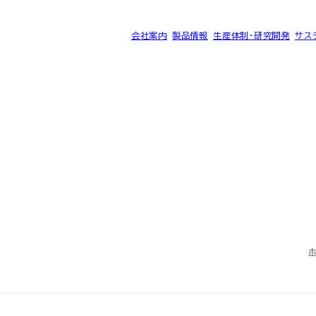
会社案内
製品情報
生産体制・研究開発
サス
®
ク SK-B
サイトマップ
プライバシーポリシー
©2025 SEC CARBON, LIMITED.