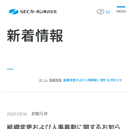
会社案内
News
会社案内TOP
JP
EN
製品情報
会社概要
製品情報TOP
生産体制・研究開発
事業所・関連企業
特殊炭素製品
生産体制・研究開発TOP
サステナビリティ
企業沿革
ファインパウダー
新着情報
ものづくりの流れ(生産工程)
IR情報
®
アルミニウム製錬用カソードブロック SK-B
品質管理
IR情報TOP
人造黒鉛電極
資料ダウンロード
工場について
早わかりSECカーボン
研究開発
お知らせ
トップメッセージ
採用情報
コーポレートガバナンス
業績ハイライト
お問い合わせ
IR資料
株主総会
中長期経営計画
ホーム
新着情報
組織変更および人事異動に関するお知らせ
サイトマップ
プライバシーポリシー
IRカレンダー
株式状況
©2025 SEC CARBON, LIMITED.
株主還元
ディスクロージャーポリシー
電子公告
2021.03.16
お知らせ
組織変更および人事異動に関するお知ら