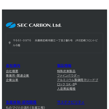
〒661-0976 兵庫県尼崎市潮江一丁目2番6号 JRE尼崎フロントビ
ル6階
会社案内
製品情報
会社概要
特殊炭素製品
事業所・関連企業
ファインパウダー
企業沿革
アルミニウム製錬用カソードブ
ロック SK-B
®
人造黒鉛電極
生産体制・研究開発
サステナビリティ
ものづくりの流れ(生産工程)