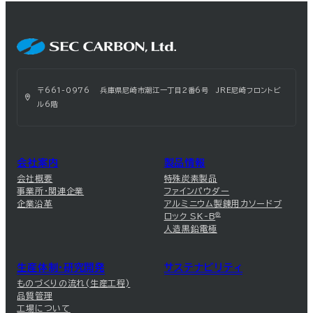
〒661-0976 兵庫県尼崎市潮江一丁目2番6号 JRE尼崎フロントビ
ル6階
会社案内
製品情報
会社概要
特殊炭素製品
事業所・関連企業
ファインパウダー
企業沿革
アルミニウム製錬用カソードブ
ロック SK-B
®
人造黒鉛電極
生産体制・研究開発
サステナビリティ
ものづくりの流れ(生産工程)
品質管理
工場について