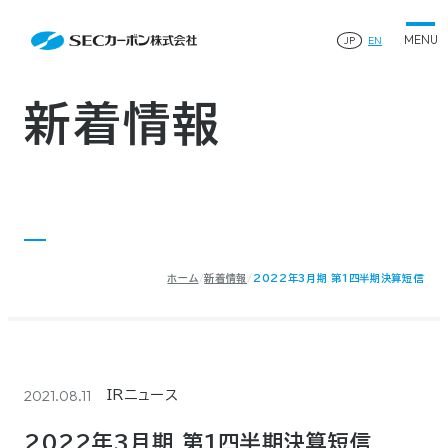
会社案内
News
会社案内TOP
JP
EN
製品情報
会社概要
製品情報TOP
生産体制・研究開発
事業所・関連企業
特殊炭素製品
生産体制・研究開発TOP
サステナビリティ
企業沿革
ファインパウダー
新着情報
ものづくりの流れ(生産工程)
IR情報
®
アルミニウム製錬用カソードブロック SK-B
品質管理
IR情報TOP
人造黒鉛電極
資料ダウンロード
工場について
早わかりSECカーボン
研究開発
お知らせ
トップメッセージ
採用情報
コーポレートガバナンス
業績ハイライト
お問い合わせ
IR資料
株主総会
中長期経営計画
ホーム
新着情報
2022年3月期 第1四半期決算短信
サイトマップ
プライバシーポリシー
IRカレンダー
株式状況
©2025 SEC CARBON, LIMITED.
株主還元
ディスクロージャーポリシー
電子公告
2021.08.11
IRニュース
2022年3月期 第1四半期決算短信