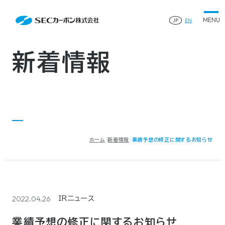
会社案内
News
会社案内TOP
JP
EN
製品情報
会社概要
製品情報TOP
生産体制・研究開発
事業所・関連企業
特殊炭素製品
生産体制・研究開発TOP
サステナビリティ
企業沿革
ファインパウダー
新着情報
ものづくりの流れ(生産工程)
IR情報
®
アルミニウム製錬用カソードブロック SK-B
品質管理
IR情報TOP
人造黒鉛電極
資料ダウンロード
工場について
早わかりSECカーボン
研究開発
お知らせ
トップメッセージ
採用情報
コーポレートガバナンス
業績ハイライト
お問い合わせ
IR資料
株主総会
中長期経営計画
ホーム
新着情報
業績予想の修正に関するお知らせ
サイトマップ
プライバシーポリシー
IRカレンダー
株式状況
©2025 SEC CARBON, LIMITED.
株主還元
ディスクロージャーポリシー
電子公告
2022.04.26
IRニュース
業績予想の修正に関するお知らせ