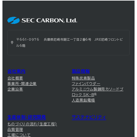
〒661-0976 兵庫県尼崎市潮江一丁目2番6号 JRE尼崎フロントビ
ル6階
会社案内
製品情報
会社概要
特殊炭素製品
事業所・関連企業
ファインパウダー
企業沿革
アルミニウム製錬用カソードブ
ロック SK-B
®
人造黒鉛電極
生産体制・研究開発
サステナビリティ
ものづくりの流れ(生産工程)
品質管理
工場について