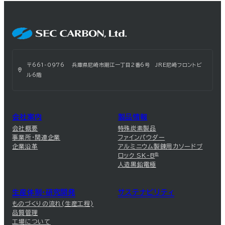
〒661-0976 兵庫県尼崎市潮江一丁目2番6号 JRE尼崎フロントビ
ル6階
会社案内
製品情報
会社概要
特殊炭素製品
事業所・関連企業
ファインパウダー
企業沿革
アルミニウム製錬用カソードブ
ロック SK-B
®
人造黒鉛電極
生産体制・研究開発
サステナビリティ
ものづくりの流れ(生産工程)
品質管理
工場について