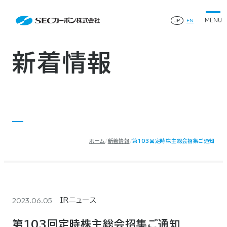
会社案内
News
会社案内TOP
JP
EN
製品情報
会社概要
製品情報TOP
生産体制・研究開発
事業所・関連企業
特殊炭素製品
生産体制・研究開発TOP
サステナビリティ
企業沿革
ファインパウダー
新着情報
ものづくりの流れ(生産工程)
IR情報
®
アルミニウム製錬用カソードブロック SK-B
品質管理
IR情報TOP
人造黒鉛電極
資料ダウンロード
工場について
早わかりSECカーボン
研究開発
お知らせ
トップメッセージ
採用情報
コーポレートガバナンス
業績ハイライト
お問い合わせ
IR資料
株主総会
中長期経営計画
ホーム
新着情報
第103回定時株主総会招集ご通知
サイトマップ
プライバシーポリシー
IRカレンダー
株式状況
©2025 SEC CARBON, LIMITED.
株主還元
ディスクロージャーポリシー
電子公告
2023.06.05
IRニュース
第103回定時株主総会招集ご通知