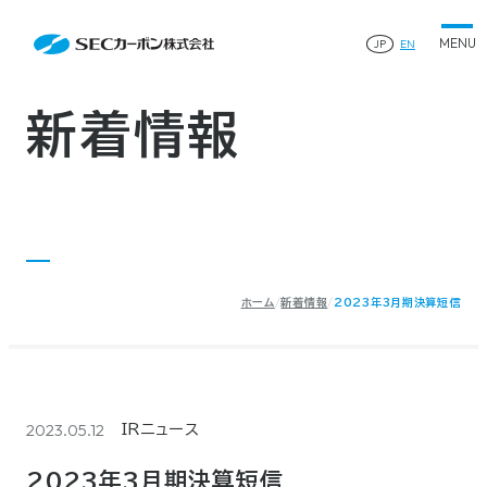
会社案内
News
会社案内TOP
JP
EN
製品情報
会社概要
製品情報TOP
生産体制・研究開発
事業所・関連企業
特殊炭素製品
生産体制・研究開発TOP
サステナビリティ
企業沿革
ファインパウダー
新着情報
ものづくりの流れ(生産工程)
IR情報
®
アルミニウム製錬用カソードブロック SK-B
品質管理
IR情報TOP
人造黒鉛電極
資料ダウンロード
工場について
早わかりSECカーボン
研究開発
お知らせ
トップメッセージ
採用情報
コーポレートガバナンス
業績ハイライト
お問い合わせ
IR資料
株主総会
中長期経営計画
ホーム
新着情報
2023年3月期決算短信
サイトマップ
プライバシーポリシー
IRカレンダー
株式状況
©2025 SEC CARBON, LIMITED.
株主還元
ディスクロージャーポリシー
電子公告
2023.05.12
IRニュース
2023年3月期決算短信