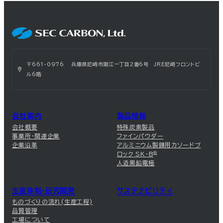
〒661-0976 兵庫県尼崎市潮江一丁目2番6号 JRE尼崎フロントビ
ル6階
会社案内
製品情報
会社概要
特殊炭素製品
事業所・関連企業
ファインパウダー
企業沿革
アルミニウム製錬用カソードブ
ロック SK-B
®
人造黒鉛電極
生産体制・研究開発
サステナビリティ
ものづくりの流れ(生産工程)
品質管理
工場について