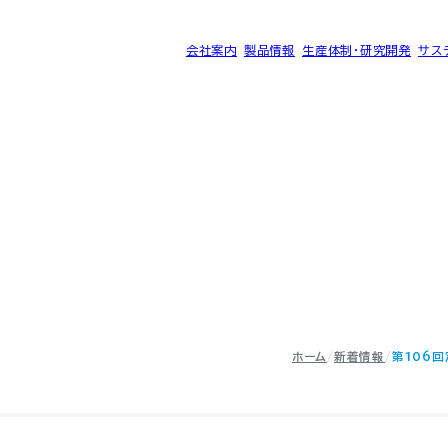
会社案内
製品情報
生産体制・研究開発
サス
®
ク SK-B
サイトマップ
プライバシーポリシー
ホーム
新着情報
第106
©2025 SEC CARBON, LIMITED.