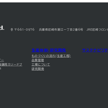
〒661-0976 兵庫県尼崎市潮江一丁目2番6号 JRE尼崎フロン
生産体制・研究開発
サステナビリテ
ものづくりの流れ(生産工程)
ダー
品質管理
製錬用カソードブ
工場について
®
研究開発