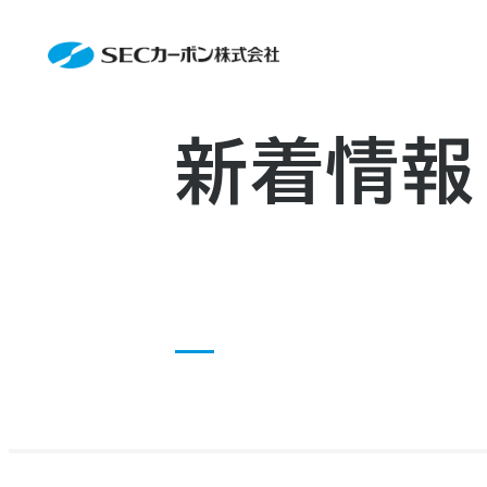
会社案内
News
会社案内TOP
製品情報
会社概要
製品情報TOP
生産体制・研究開発
事業所・関連企業
特殊炭素製品
生産体制・研究開発TOP
サステナビリティ
企業沿革
ファインパウダー
ものづくりの流れ(生産工程)
新着情報
IR情報
アルミニウム製錬用カソードブロッ
品質管理
IR情報TOP
資料ダウンロード
人造黒鉛電極
工場について
早わかりSECカーボン
お知らせ
研究開発
トップメッセージ
採用情報
コーポレートガバナンス
お問い合わせ
業績ハイライト
IR資料
株主総会
中長期経営計画
IRカレンダー
株式状況
株主還元
ディスクロージャーポリシー
電子公告