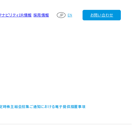
JP
EN
テナビリティ
IR情報
採用情報
お問い合わせ
回定時株主総会招集ご通知における電子提供措置事項