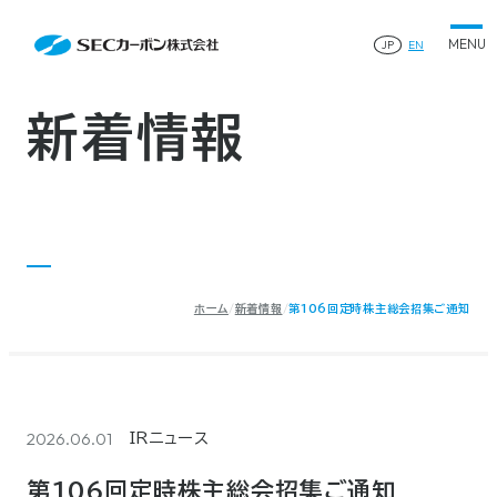
会社案内
News
会社案内TOP
JP
EN
製品情報
会社概要
製品情報TOP
生産体制・研究開発
事業所・関連企業
特殊炭素製品
生産体制・研究開発TOP
サステナビリティ
企業沿革
ファインパウダー
新着情報
ものづくりの流れ(生産工程)
IR情報
®
アルミニウム製錬用カソードブロック SK-B
品質管理
IR情報TOP
人造黒鉛電極
資料ダウンロード
工場について
早わかりSECカーボン
研究開発
お知らせ
トップメッセージ
採用情報
コーポレートガバナンス
業績ハイライト
お問い合わせ
IR資料
株主総会
中長期経営計画
ホーム
新着情報
第106回定時株主総会招集ご通知
サイトマップ
プライバシーポリシー
IRカレンダー
株式状況
©2025 SEC CARBON, LIMITED.
株主還元
ディスクロージャーポリシー
電子公告
2026.06.01
IRニュース
第106回定時株主総会招集ご通知