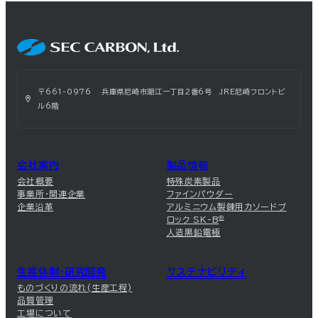
〒661-0976 兵庫県尼崎市潮江一丁目2番6号 JRE尼崎フロントビ
ル6階
会社案内
製品情報
会社概要
特殊炭素製品
事業所・関連企業
ファインパウダー
企業沿革
アルミニウム製錬用カソードブ
ロック SK-B
®
人造黒鉛電極
生産体制・研究開発
サステナビリティ
ものづくりの流れ(生産工程)
品質管理
工場について