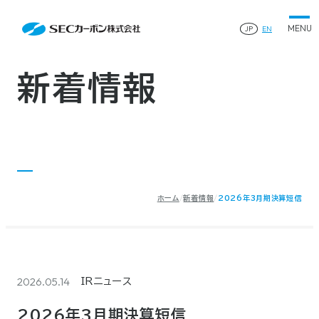
会社案内
News
会社案内TOP
JP
EN
製品情報
会社概要
製品情報TOP
生産体制・研究開発
事業所・関連企業
特殊炭素製品
生産体制・研究開発TOP
サステナビリティ
企業沿革
ファインパウダー
新着情報
ものづくりの流れ(生産工程)
IR情報
®
アルミニウム製錬用カソードブロック SK-B
品質管理
IR情報TOP
人造黒鉛電極
資料ダウンロード
工場について
早わかりSECカーボン
研究開発
お知らせ
トップメッセージ
採用情報
コーポレートガバナンス
業績ハイライト
お問い合わせ
IR資料
株主総会
中長期経営計画
ホーム
新着情報
2026年3月期決算短信
サイトマップ
プライバシーポリシー
IRカレンダー
株式状況
©2025 SEC CARBON, LIMITED.
株主還元
ディスクロージャーポリシー
電子公告
2026.05.14
IRニュース
2026年3月期決算短信