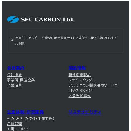
〒661-0976 兵庫県尼崎市潮江一丁目2番6号 JRE尼崎フロントビ
ル6階
会社案内
製品情報
会社概要
特殊炭素製品
事業所・関連企業
ファインパウダー
企業沿革
アルミニウム製錬用カソードブ
ロック SK-B
®
人造黒鉛電極
生産体制・研究開発
サステナビリティ
ものづくりの流れ(生産工程)
品質管理
工場について