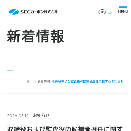
会社案内
News
会社案内TOP
JP
EN
製品情報
会社概要
製品情報TOP
生産体制・研究開発
事業所・関連企業
特殊炭素製品
生産体制・研究開発TOP
サステナビリティ
企業沿革
ファインパウダー
新着情報
ものづくりの流れ(生産工程)
IR情報
®
アルミニウム製錬用カソードブロック SK-B
品質管理
IR情報TOP
人造黒鉛電極
資料ダウンロード
工場について
早わかりSECカーボン
研究開発
お知らせ
トップメッセージ
採用情報
コーポレートガバナンス
業績ハイライト
お問い合わせ
IR資料
株主総会
中長期経営計画
ホーム
新着情報
取締役および監査役の候補者選任に関するお知らせ
サイトマップ
プライバシーポリシー
IRカレンダー
株式状況
©2025 SEC CARBON, LIMITED.
株主還元
ディスクロージャーポリシー
電子公告
2026.05.14
お知らせ
取締役および監査役の候補者選任に関す