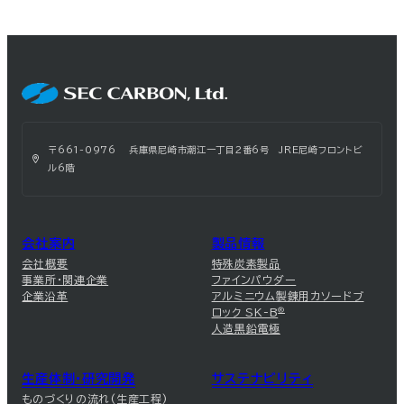
〒661-0976 兵庫県尼崎市潮江一丁目2番6号 JRE尼崎フロントビ
ル6階
会社案内
製品情報
会社概要
特殊炭素製品
事業所・関連企業
ファインパウダー
企業沿革
アルミニウム製錬用カソードブ
ロック SK-B
®
人造黒鉛電極
生産体制・研究開発
サステナビリティ
ものづくりの流れ(生産工程)