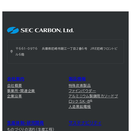
〒661-0976 兵庫県尼崎市潮江一丁目2番6号 JRE尼崎フロントビ
ル6階
会社案内
製品情報
会社概要
特殊炭素製品
事業所・関連企業
ファインパウダー
企業沿革
アルミニウム製錬用カソードブ
ロック SK-B
®
人造黒鉛電極
生産体制・研究開発
サステナビリティ
ものづくりの流れ(生産工程)