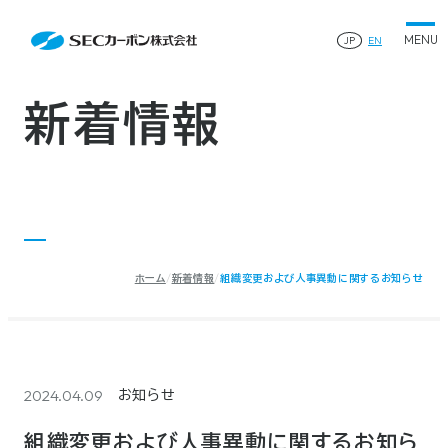
会社案内
News
会社案内TOP
JP
EN
製品情報
会社概要
製品情報TOP
生産体制・研究開発
事業所・関連企業
特殊炭素製品
生産体制・研究開発TOP
サステナビリティ
企業沿革
ファインパウダー
新着情報
ものづくりの流れ(生産工程)
IR情報
®
アルミニウム製錬用カソードブロック SK-B
品質管理
IR情報TOP
人造黒鉛電極
資料ダウンロード
工場について
早わかりSECカーボン
研究開発
お知らせ
トップメッセージ
採用情報
コーポレートガバナンス
業績ハイライト
お問い合わせ
IR資料
株主総会
中長期経営計画
ホーム
新着情報
組織変更および人事異動に関するお知らせ
サイトマップ
プライバシーポリシー
IRカレンダー
株式状況
©2025 SEC CARBON, LIMITED.
株主還元
ディスクロージャーポリシー
電子公告
2024.04.09
お知らせ
組織変更および人事異動に関するお知ら