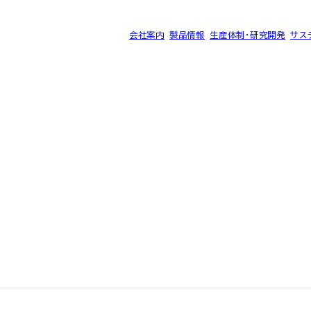
会社案内
製品情報
生産体制・研究開発
サス
®
ク SK-B
サイトマップ
プライバシーポリシー
©2025 SEC CARBON, LIMITED.