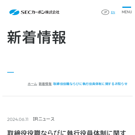
会社案内
News
会社案内TOP
JP
EN
製品情報
会社概要
製品情報TOP
生産体制・研究開発
事業所・関連企業
特殊炭素製品
生産体制・研究開発TOP
サステナビリティ
企業沿革
ファインパウダー
新着情報
ものづくりの流れ(生産工程)
IR情報
®
アルミニウム製錬用カソードブロック SK-B
品質管理
IR情報TOP
人造黒鉛電極
資料ダウンロード
工場について
早わかりSECカーボン
研究開発
お知らせ
トップメッセージ
採用情報
コーポレートガバナンス
業績ハイライト
お問い合わせ
IR資料
株主総会
中長期経営計画
ホーム
新着情報
取締役役職ならびに執行役員体制に関するお知らせ
サイトマップ
プライバシーポリシー
IRカレンダー
株式状況
©2025 SEC CARBON, LIMITED.
株主還元
ディスクロージャーポリシー
電子公告
2024.06.11
IRニュース
取締役役職ならびに執行役員体制に関す