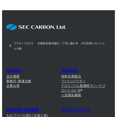
〒661-0976 兵庫県尼崎市潮江一丁目2番6号 JRE尼崎フロントビ
ル6階
会社案内
製品情報
会社概要
特殊炭素製品
事業所・関連企業
ファインパウダー
企業沿革
アルミニウム製錬用カソードブ
ロック SK-B
®
人造黒鉛電極
生産体制・研究開発
サステナビリティ
ものづくりの流れ(生産工程)