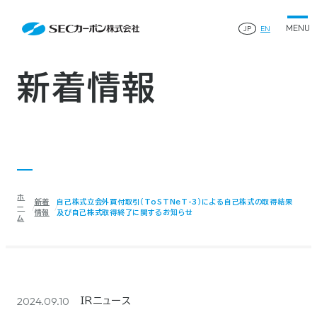
会社案内
News
会社案内TOP
JP
EN
製品情報
会社概要
製品情報TOP
生産体制・研究開発
事業所・関連企業
特殊炭素製品
生産体制・研究開発TOP
サステナビリティ
企業沿革
ファインパウダー
新着情報
ものづくりの流れ(生産工程)
IR情報
®
アルミニウム製錬用カソードブロック SK-B
品質管理
IR情報TOP
人造黒鉛電極
資料ダウンロード
工場について
早わかりSECカーボン
研究開発
お知らせ
トップメッセージ
採用情報
コーポレートガバナンス
業績ハイライト
お問い合わせ
IR資料
株主総会
中長期経営計画
ホ
サイトマップ
プライバシーポリシー
新着
自己株式立会外買付取引（ToSTNeT-3）による自己株式の取得結果
IRカレンダー
ー
情報
及び自己株式取得終了に関するお知らせ
ム
株式状況
©2025 SEC CARBON, LIMITED.
株主還元
ディスクロージャーポリシー
電子公告
2024.09.10
IRニュース