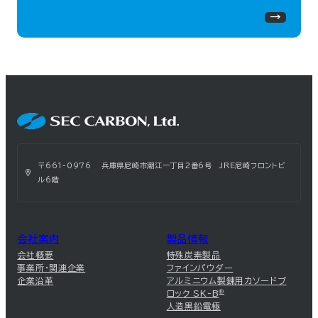
〒661-0976 兵庫県尼崎市潮江一丁目2番6号 JRE尼崎フロントビ
ル6階
会社案内
製品情報
会社概要
特殊炭素製品
事業所・関連企業
ファインパウダー
企業沿革
アルミニウム製錬用カソードブ
ロック SK-B
®
人造黒鉛電極