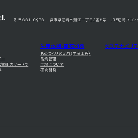
〒661-0976 兵庫県尼崎市潮江一丁目2番6号 JRE尼崎フロン
生産体制・研究開発
サステナビリテ
ものづくりの流れ(生産工程)
ダー
品質管理
製錬用カソードブ
工場について
®
研究開発