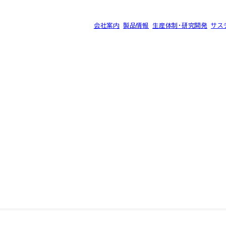
会社案内
製品情報
生産体制・研究開発
サス
®
ク SK-B
サイトマップ
プライバシーポリシー
©2025 SEC CARBON, LIMITED.