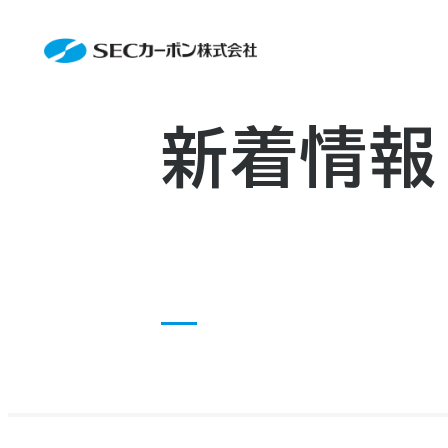
会社案内
News
会社案内TOP
製品情報
会社概要
製品情報TOP
生産体制・研究開発
事業所・関連企業
特殊炭素製品
生産体制・研究開発TOP
サステナビリティ
企業沿革
ファインパウダー
ものづくりの流れ(生産工程)
新着情報
IR情報
アルミニウム製錬用カソードブロッ
品質管理
IR情報TOP
資料ダウンロード
人造黒鉛電極
工場について
早わかりSECカーボン
お知らせ
研究開発
トップメッセージ
採用情報
コーポレートガバナンス
お問い合わせ
業績ハイライト
IR資料
株主総会
中長期経営計画
IRカレンダー
株式状況
株主還元
ディスクロージャーポリシー
電子公告