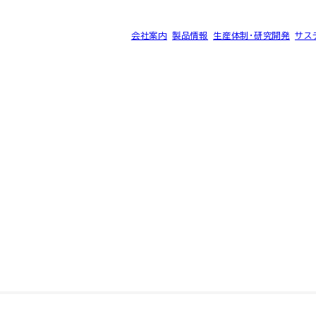
会社案内
製品情報
生産体制・研究開発
サス
®
ク SK-B
サイトマップ
プライバシーポリシー
©2025 SEC CARBON, LIMITED.