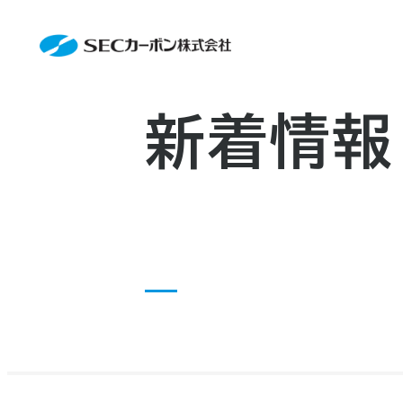
会社案内
News
会社案内TOP
製品情報
会社概要
製品情報TOP
生産体制・研究開発
事業所・関連企業
特殊炭素製品
生産体制・研究開発TOP
サステナビリティ
企業沿革
ファインパウダー
ものづくりの流れ(生産工程)
新着情報
IR情報
アルミニウム製錬用カソードブロッ
品質管理
IR情報TOP
資料ダウンロード
人造黒鉛電極
工場について
早わかりSECカーボン
お知らせ
研究開発
トップメッセージ
採用情報
コーポレートガバナンス
お問い合わせ
業績ハイライト
IR資料
株主総会
中長期経営計画
IRカレンダー
株式状況
株主還元
ディスクロージャーポリシー
電子公告