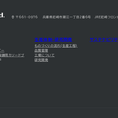
〒661-0976 兵庫県尼崎市潮江一丁目2番6号 JRE尼崎フロン
生産体制・研究開発
サステナビリテ
ものづくりの流れ(生産工程)
ダー
品質管理
製錬用カソードブ
工場について
®
研究開発