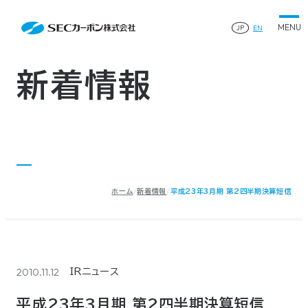
会社案内
News
会社案内TOP
JP
EN
製品情報
会社概要
製品情報TOP
生産体制・研究開発
事業所・関連企業
特殊炭素製品
生産体制・研究開発TOP
サステナビリティ
企業沿革
ファインパウダー
新着情報
ものづくりの流れ(生産工程)
IR情報
®
アルミニウム製錬用カソードブロック SK-B
品質管理
IR情報TOP
人造黒鉛電極
資料ダウンロード
工場について
早わかりSECカーボン
研究開発
お知らせ
トップメッセージ
採用情報
コーポレートガバナンス
業績ハイライト
お問い合わせ
IR資料
株主総会
中長期経営計画
ホーム
新着情報
平成23年3月期 第2四半期決算短信
サイトマップ
プライバシーポリシー
IRカレンダー
株式状況
©2025 SEC CARBON, LIMITED.
株主還元
ディスクロージャーポリシー
電子公告
2010.11.12
IRニュース
平成23年3月期 第2四半期決算短信