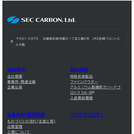
〒661-0976 兵庫県尼崎市潮江一丁目2番6号 JRE尼崎フロントビ
ル6階
会社案内
製品情報
会社概要
特殊炭素製品
事業所・関連企業
ファインパウダー
企業沿革
アルミニウム製錬用カソードブ
ロック SK-B
®
人造黒鉛電極
生産体制・研究開発
サステナビリティ
ものづくりの流れ(生産工程)
品質管理
工場について