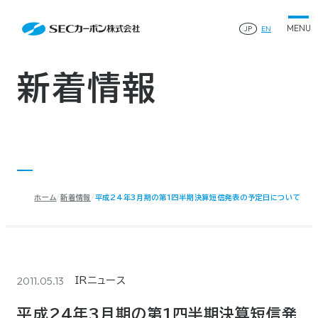
会社案内
News
会社案内TOP
JP
EN
製品情報
会社概要
製品情報TOP
生産体制・研究開発
事業所・関連企業
特殊炭素製品
生産体制・研究開発TOP
サステナビリティ
企業沿革
ファインパウダー
新着情報
ものづくりの流れ(生産工程)
IR情報
®
アルミニウム製錬用カソードブロック SK-B
品質管理
IR情報TOP
人造黒鉛電極
資料ダウンロード
工場について
早わかりSECカーボン
研究開発
お知らせ
トップメッセージ
採用情報
コーポレートガバナンス
業績ハイライト
お問い合わせ
IR資料
株主総会
中長期経営計画
ホーム
新着情報
平成24年3月期の第1四半期決算短信発表の予定日について
サイトマップ
プライバシーポリシー
IRカレンダー
株式状況
©2025 SEC CARBON, LIMITED.
株主還元
ディスクロージャーポリシー
電子公告
2011.05.13
IRニュース
平成24年3月期の第1四半期決算短信発