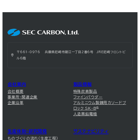
〒661-0976 兵庫県尼崎市潮江一丁目2番6号 JRE尼崎フロントビ
ル6階
会社案内
製品情報
会社概要
特殊炭素製品
事業所・関連企業
ファインパウダー
企業沿革
アルミニウム製錬用カソードブ
ロック SK-B
®
人造黒鉛電極
生産体制・研究開発
サステナビリティ
ものづくりの流れ(生産工程)