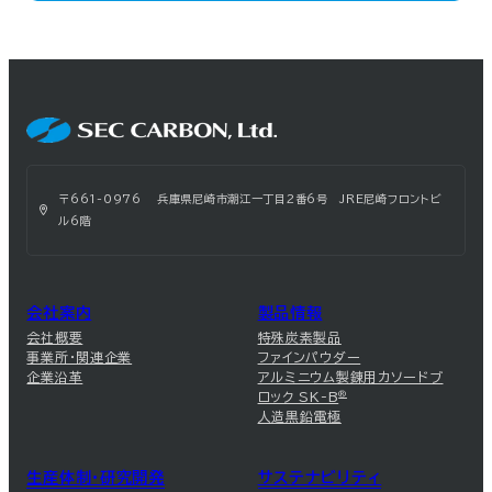
〒661-0976 兵庫県尼崎市潮江一丁目2番6号 JRE尼崎フロントビ
ル6階
会社案内
製品情報
会社概要
特殊炭素製品
事業所・関連企業
ファインパウダー
企業沿革
アルミニウム製錬用カソードブ
ロック SK-B
®
人造黒鉛電極
生産体制・研究開発
サステナビリティ