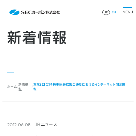
会社案内
News
会社案内TOP
JP
EN
製品情報
会社概要
製品情報TOP
生産体制・研究開発
事業所・関連企業
特殊炭素製品
生産体制・研究開発TOP
サステナビリティ
企業沿革
ファインパウダー
新着情報
ものづくりの流れ(生産工程)
IR情報
®
アルミニウム製錬用カソードブロック SK-B
品質管理
IR情報TOP
人造黒鉛電極
資料ダウンロード
工場について
早わかりSECカーボン
研究開発
お知らせ
トップメッセージ
採用情報
コーポレートガバナンス
業績ハイライト
お問い合わせ
IR資料
株主総会
中長期経営計画
新着情
第92回 定時株主総会招集ご通知におけるインターネット開示情
サイトマップ
プライバシーポリシー
ホーム
IRカレンダー
報
報
株式状況
©2025 SEC CARBON, LIMITED.
株主還元
ディスクロージャーポリシー
電子公告
2012.06.08
IRニュース