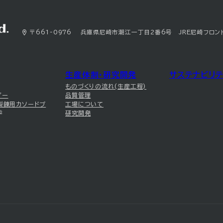
〒661-0976 兵庫県尼崎市潮江一丁目2番6号 JRE尼崎フロン
生産体制・研究開発
サステナビリテ
ものづくりの流れ(生産工程)
ダー
品質管理
製錬用カソードブ
工場について
®
研究開発