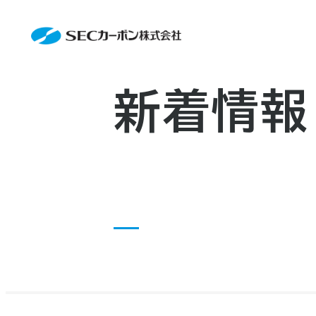
会社案内
News
会社案内TOP
製品情報
会社概要
製品情報TOP
生産体制・研究開発
事業所・関連企業
特殊炭素製品
生産体制・研究開発TOP
サステナビリティ
企業沿革
ファインパウダー
ものづくりの流れ(生産工程)
新着情報
IR情報
アルミニウム製錬用カソードブロッ
品質管理
IR情報TOP
資料ダウンロード
人造黒鉛電極
工場について
早わかりSECカーボン
お知らせ
研究開発
トップメッセージ
採用情報
コーポレートガバナンス
お問い合わせ
業績ハイライト
IR資料
株主総会
中長期経営計画
IRカレンダー
株式状況
株主還元
ディスクロージャーポリシー
電子公告