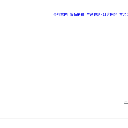
会社案内
製品情報
生産体制・研究開発
サス
®
ク SK-B
サイトマップ
プライバシーポリシー
ホ
©2025 SEC CARBON, LIMITED.