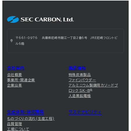
〒661-0976 兵庫県尼崎市潮江一丁目2番6号 JRE尼崎フロントビ
ル6階
会社案内
製品情報
会社概要
特殊炭素製品
事業所・関連企業
ファインパウダー
企業沿革
アルミニウム製錬用カソードブ
ロック SK-B
®
人造黒鉛電極
生産体制・研究開発
サステナビリティ
ものづくりの流れ(生産工程)
品質管理
工場について