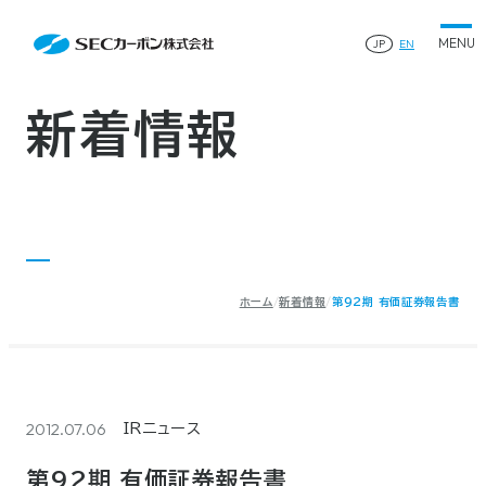
会社案内
News
会社案内TOP
JP
EN
製品情報
会社概要
製品情報TOP
生産体制・研究開発
事業所・関連企業
特殊炭素製品
生産体制・研究開発TOP
サステナビリティ
企業沿革
ファインパウダー
新着情報
ものづくりの流れ(生産工程)
IR情報
®
アルミニウム製錬用カソードブロック SK-B
品質管理
IR情報TOP
人造黒鉛電極
資料ダウンロード
工場について
早わかりSECカーボン
研究開発
お知らせ
トップメッセージ
採用情報
コーポレートガバナンス
業績ハイライト
お問い合わせ
IR資料
株主総会
中長期経営計画
ホーム
新着情報
第92期 有価証券報告書
サイトマップ
プライバシーポリシー
IRカレンダー
株式状況
©2025 SEC CARBON, LIMITED.
株主還元
ディスクロージャーポリシー
電子公告
2012.07.06
IRニュース
第92期 有価証券報告書