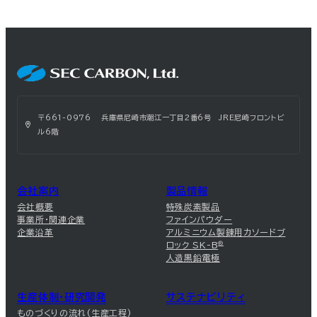
〒661-0976 兵庫県尼崎市潮江一丁目2番6号 JRE尼崎フロントビ
ル6階
会社案内
製品情報
会社概要
特殊炭素製品
事業所・関連企業
ファインパウダー
企業沿革
アルミニウム製錬用カソードブ
ロック SK-B
®
人造黒鉛電極
生産体制・研究開発
サステナビリティ
ものづくりの流れ(生産工程)