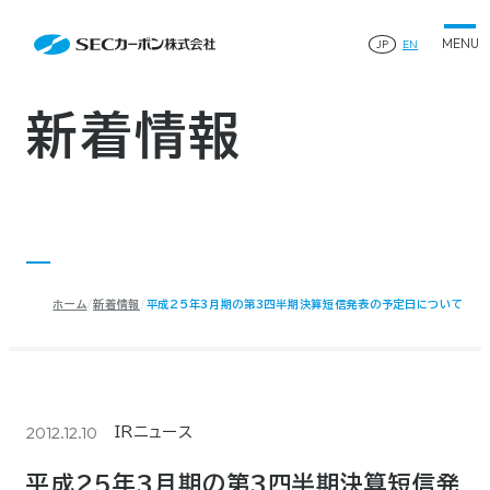
会社案内
News
会社案内TOP
JP
EN
製品情報
会社概要
製品情報TOP
生産体制・研究開発
事業所・関連企業
特殊炭素製品
生産体制・研究開発TOP
サステナビリティ
企業沿革
ファインパウダー
新着情報
ものづくりの流れ(生産工程)
IR情報
®
アルミニウム製錬用カソードブロック SK-B
品質管理
IR情報TOP
人造黒鉛電極
資料ダウンロード
工場について
早わかりSECカーボン
研究開発
お知らせ
トップメッセージ
採用情報
コーポレートガバナンス
業績ハイライト
お問い合わせ
IR資料
株主総会
中長期経営計画
ホーム
新着情報
平成25年3月期の第3四半期決算短信発表の予定日について
サイトマップ
プライバシーポリシー
IRカレンダー
株式状況
©2025 SEC CARBON, LIMITED.
株主還元
ディスクロージャーポリシー
電子公告
2012.12.10
IRニュース
平成25年3月期の第3四半期決算短信発