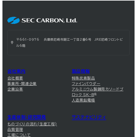
〒661-0976 兵庫県尼崎市潮江一丁目2番6号 JRE尼崎フロントビ
ル6階
会社案内
製品情報
会社概要
特殊炭素製品
事業所・関連企業
ファインパウダー
企業沿革
アルミニウム製錬用カソードブ
ロック SK-B
®
人造黒鉛電極
生産体制・研究開発
サステナビリティ
ものづくりの流れ(生産工程)
品質管理
工場について