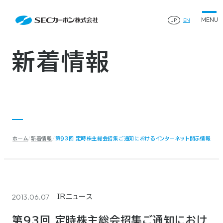
会社案内
News
会社案内TOP
JP
EN
製品情報
会社概要
製品情報TOP
生産体制・研究開発
事業所・関連企業
特殊炭素製品
生産体制・研究開発TOP
サステナビリティ
企業沿革
ファインパウダー
新着情報
ものづくりの流れ(生産工程)
IR情報
®
アルミニウム製錬用カソードブロック SK-B
品質管理
IR情報TOP
人造黒鉛電極
資料ダウンロード
工場について
早わかりSECカーボン
研究開発
お知らせ
トップメッセージ
採用情報
コーポレートガバナンス
業績ハイライト
お問い合わせ
IR資料
株主総会
中長期経営計画
ホーム
新着情報
第93回 定時株主総会招集ご通知におけるインターネット開示情報
サイトマップ
プライバシーポリシー
IRカレンダー
株式状況
©2025 SEC CARBON, LIMITED.
株主還元
ディスクロージャーポリシー
電子公告
2013.06.07
IRニュース
第93回 定時株主総会招集ご通知におけ