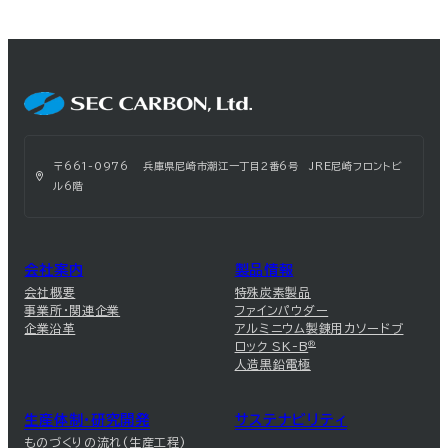
〒661-0976 兵庫県尼崎市潮江一丁目2番6号 JRE尼崎フロントビ
ル6階
会社案内
製品情報
会社概要
特殊炭素製品
事業所・関連企業
ファインパウダー
企業沿革
アルミニウム製錬用カソードブ
ロック SK-B
®
人造黒鉛電極
生産体制・研究開発
サステナビリティ
ものづくりの流れ(生産工程)