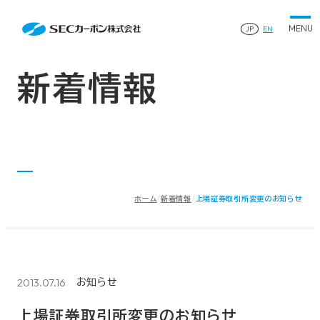
会社案内
News
会社案内TOP
JP
EN
製品情報
会社概要
製品情報TOP
生産体制・研究開発
事業所・関連企業
特殊炭素製品
生産体制・研究開発TOP
サステナビリティ
企業沿革
ファインパウダー
新着情報
ものづくりの流れ(生産工程)
IR情報
®
アルミニウム製錬用カソードブロック SK-B
品質管理
IR情報TOP
人造黒鉛電極
資料ダウンロード
工場について
早わかりSECカーボン
研究開発
お知らせ
トップメッセージ
採用情報
コーポレートガバナンス
業績ハイライト
お問い合わせ
IR資料
株主総会
中長期経営計画
ホーム
新着情報
上場証券取引所変更のお知らせ
サイトマップ
プライバシーポリシー
IRカレンダー
株式状況
©2025 SEC CARBON, LIMITED.
株主還元
ディスクロージャーポリシー
電子公告
2013.07.16
お知らせ
上場証券取引所変更のお知らせ