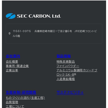
〒661-0976 兵庫県尼崎市潮江一丁目2番6号 JRE尼崎フロントビ
ル6階
会社案内
製品情報
会社概要
特殊炭素製品
事業所・関連企業
ファインパウダー
企業沿革
アルミニウム製錬用カソードブ
ロック SK-B
®
人造黒鉛電極
生産体制・研究開発
サステナビリティ
ものづくりの流れ(生産工程)
品質管理
工場について