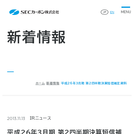
会社案内
News
会社案内TOP
JP
EN
製品情報
会社概要
製品情報TOP
生産体制・研究開発
事業所・関連企業
特殊炭素製品
生産体制・研究開発TOP
サステナビリティ
企業沿革
ファインパウダー
新着情報
ものづくりの流れ(生産工程)
IR情報
®
アルミニウム製錬用カソードブロック SK-B
品質管理
IR情報TOP
人造黒鉛電極
資料ダウンロード
工場について
早わかりSECカーボン
研究開発
お知らせ
トップメッセージ
採用情報
コーポレートガバナンス
業績ハイライト
お問い合わせ
IR資料
株主総会
中長期経営計画
ホーム
新着情報
平成26年3月期 第2四半期決算短信補足資料
サイトマップ
プライバシーポリシー
IRカレンダー
株式状況
©2025 SEC CARBON, LIMITED.
株主還元
ディスクロージャーポリシー
電子公告
2013.11.13
IRニュース
平成26年3月期 第2四半期決算短信補