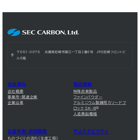
〒661-0976 兵庫県尼崎市潮江一丁目2番6号 JRE尼崎フロントビ
ル6階
会社案内
製品情報
会社概要
特殊炭素製品
事業所・関連企業
ファインパウダー
企業沿革
アルミニウム製錬用カソードブ
ロック SK-B
®
人造黒鉛電極
生産体制・研究開発
サステナビリティ
ものづくりの流れ(生産工程)