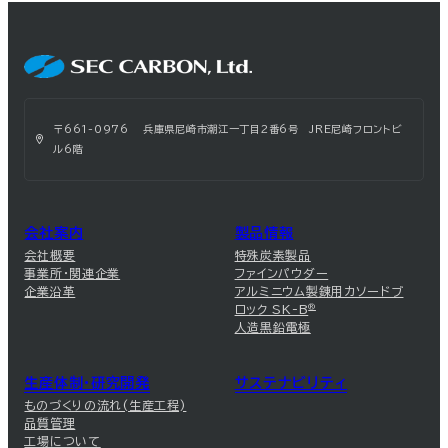
〒661-0976 兵庫県尼崎市潮江一丁目2番6号 JRE尼崎フロントビ
ル6階
会社案内
製品情報
会社概要
特殊炭素製品
事業所・関連企業
ファインパウダー
企業沿革
アルミニウム製錬用カソードブ
ロック SK-B
®
人造黒鉛電極
生産体制・研究開発
サステナビリティ
ものづくりの流れ(生産工程)
品質管理
工場について