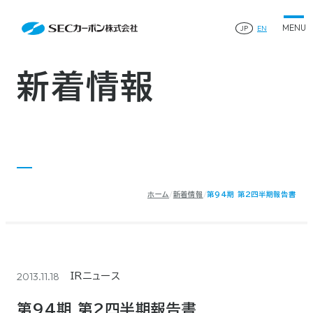
会社案内
News
会社案内TOP
JP
EN
製品情報
会社概要
製品情報TOP
生産体制・研究開発
事業所・関連企業
特殊炭素製品
生産体制・研究開発TOP
サステナビリティ
企業沿革
ファインパウダー
新着情報
ものづくりの流れ(生産工程)
IR情報
®
アルミニウム製錬用カソードブロック SK-B
品質管理
IR情報TOP
人造黒鉛電極
資料ダウンロード
工場について
早わかりSECカーボン
研究開発
お知らせ
トップメッセージ
採用情報
コーポレートガバナンス
業績ハイライト
お問い合わせ
IR資料
株主総会
中長期経営計画
ホーム
新着情報
第94期 第2四半期報告書
サイトマップ
プライバシーポリシー
IRカレンダー
株式状況
©2025 SEC CARBON, LIMITED.
株主還元
ディスクロージャーポリシー
電子公告
2013.11.18
IRニュース
第94期 第2四半期報告書