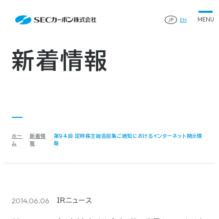
会社案内
News
会社案内TOP
JP
EN
製品情報
会社概要
製品情報TOP
生産体制・研究開発
事業所・関連企業
特殊炭素製品
生産体制・研究開発TOP
サステナビリティ
企業沿革
ファインパウダー
新着情報
ものづくりの流れ(生産工程)
IR情報
®
アルミニウム製錬用カソードブロック SK-B
品質管理
IR情報TOP
人造黒鉛電極
資料ダウンロード
工場について
早わかりSECカーボン
研究開発
お知らせ
トップメッセージ
採用情報
コーポレートガバナンス
業績ハイライト
お問い合わせ
IR資料
株主総会
中長期経営計画
ホー
新着情
第94回 定時株主総会招集ご通知におけるインターネット開示情
サイトマップ
プライバシーポリシー
IRカレンダー
ム
報
報
株式状況
©2025 SEC CARBON, LIMITED.
株主還元
ディスクロージャーポリシー
電子公告
2014.06.06
IRニュース