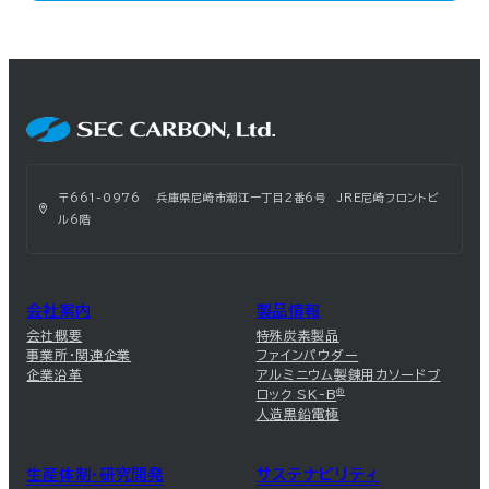
〒661-0976 兵庫県尼崎市潮江一丁目2番6号 JRE尼崎フロントビ
ル6階
会社案内
製品情報
会社概要
特殊炭素製品
事業所・関連企業
ファインパウダー
企業沿革
アルミニウム製錬用カソードブ
ロック SK-B
®
人造黒鉛電極
生産体制・研究開発
サステナビリティ