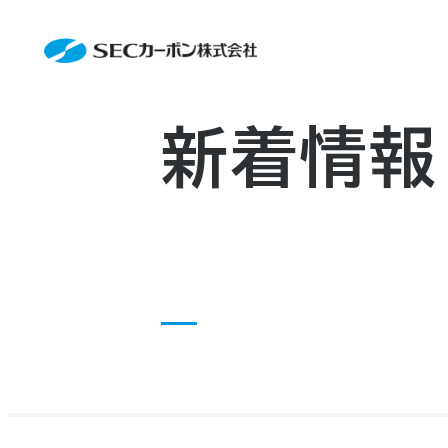
会社案内
News
会社案内TOP
製品情報
会社概要
製品情報TOP
生産体制・研究開発
事業所・関連企業
特殊炭素製品
生産体制・研究開発TOP
サステナビリティ
企業沿革
ファインパウダー
ものづくりの流れ(生産工程)
新着情報
IR情報
アルミニウム製錬用カソードブロッ
品質管理
IR情報TOP
資料ダウンロード
人造黒鉛電極
工場について
早わかりSECカーボン
お知らせ
研究開発
トップメッセージ
採用情報
コーポレートガバナンス
お問い合わせ
業績ハイライト
IR資料
株主総会
中長期経営計画
IRカレンダー
株式状況
株主還元
ディスクロージャーポリシー
電子公告