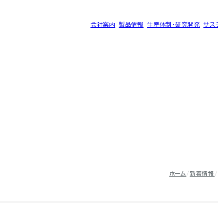
会社案内
製品情報
生産体制・研究開発
サス
®
ク SK-B
サイトマップ
プライバシーポリシー
ホーム
新着情報
©2025 SEC CARBON, LIMITED.