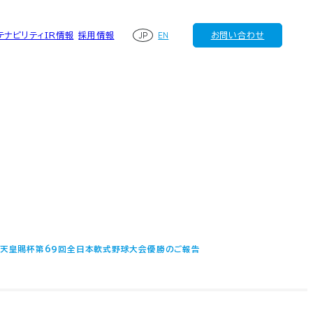
JP
EN
テナビリティ
IR情報
採用情報
お問い合わせ
天皇賜杯第69回全日本軟式野球大会優勝のご報告