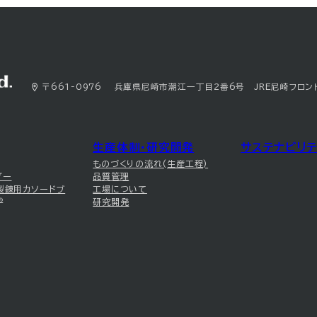
〒661-0976 兵庫県尼崎市潮江一丁目2番6号 JRE尼崎フロン
生産体制・研究開発
サステナビリテ
ものづくりの流れ(生産工程)
ダー
品質管理
製錬用カソードブ
工場について
®
研究開発