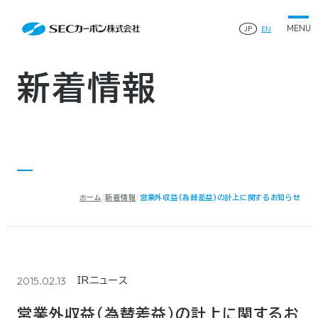
会社案内
News
会社案内TOP
JP
EN
製品情報
会社概要
製品情報TOP
生産体制・研究開発
事業所・関連企業
特殊炭素製品
生産体制・研究開発TOP
サステナビリティ
企業沿革
ファインパウダー
新着情報
ものづくりの流れ(生産工程)
IR情報
®
アルミニウム製錬用カソードブロック SK-B
品質管理
IR情報TOP
人造黒鉛電極
資料ダウンロード
工場について
早わかりSECカーボン
研究開発
お知らせ
トップメッセージ
採用情報
コーポレートガバナンス
業績ハイライト
お問い合わせ
IR資料
株主総会
中長期経営計画
ホーム
新着情報
営業外収益(為替差益)の計上に関するお知らせ
サイトマップ
プライバシーポリシー
IRカレンダー
株式状況
©2025 SEC CARBON, LIMITED.
株主還元
ディスクロージャーポリシー
電子公告
2015.02.13
IRニュース
営業外収益(為替差益)の計上に関するお