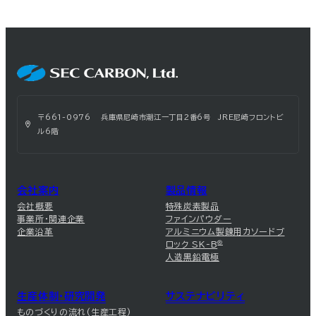
〒661-0976 兵庫県尼崎市潮江一丁目2番6号 JRE尼崎フロントビ
ル6階
会社案内
製品情報
会社概要
特殊炭素製品
事業所・関連企業
ファインパウダー
企業沿革
アルミニウム製錬用カソードブ
ロック SK-B
®
人造黒鉛電極
生産体制・研究開発
サステナビリティ
ものづくりの流れ(生産工程)