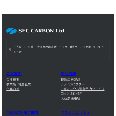
〒661-0976 兵庫県尼崎市潮江一丁目2番6号 JRE尼崎フロントビ
ル6階
会社案内
製品情報
会社概要
特殊炭素製品
事業所・関連企業
ファインパウダー
企業沿革
アルミニウム製錬用カソードブ
ロック SK-B
®
人造黒鉛電極
生産体制・研究開発
サステナビリティ