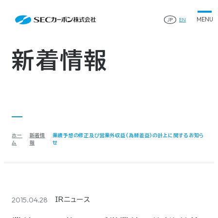
会社案内
News
会社案内TOP
JP
EN
製品情報
会社概要
製品情報TOP
生産体制・研究開発
事業所・関連企業
特殊炭素製品
生産体制・研究開発TOP
サステナビリティ
企業沿革
ファインパウダー
新着情報
ものづくりの流れ(生産工程)
IR情報
®
アルミニウム製錬用カソードブロック SK-B
品質管理
IR情報TOP
人造黒鉛電極
資料ダウンロード
工場について
早わかりSECカーボン
研究開発
お知らせ
トップメッセージ
採用情報
コーポレートガバナンス
業績ハイライト
お問い合わせ
IR資料
株主総会
中長期経営計画
ホー
新着情
業績予想の修正及び営業外収益(為替差益)の計上に関するお知ら
サイトマップ
プライバシーポリシー
IRカレンダー
ム
報
せ
株式状況
©2025 SEC CARBON, LIMITED.
株主還元
ディスクロージャーポリシー
電子公告
2015.04.28
IRニュース