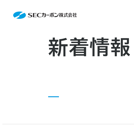
会社案内
News
会社案内TOP
製品情報
会社概要
製品情報TOP
生産体制・研究開発
事業所・関連企業
特殊炭素製品
生産体制・研究開発TOP
サステナビリティ
企業沿革
ファインパウダー
ものづくりの流れ(生産工程)
新着情報
IR情報
アルミニウム製錬用カソードブロッ
品質管理
IR情報TOP
資料ダウンロード
人造黒鉛電極
工場について
早わかりSECカーボン
お知らせ
研究開発
トップメッセージ
採用情報
コーポレートガバナンス
お問い合わせ
業績ハイライト
IR資料
株主総会
中長期経営計画
IRカレンダー
株式状況
株主還元
ディスクロージャーポリシー
電子公告