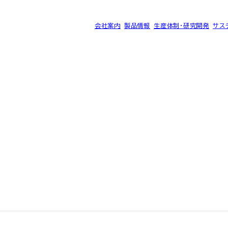
会社案内
製品情報
生産体制・研究開発
サス
®
ク SK-B
サイトマップ
プライバシーポリシー
©2025 SEC CARBON, LIMITED.