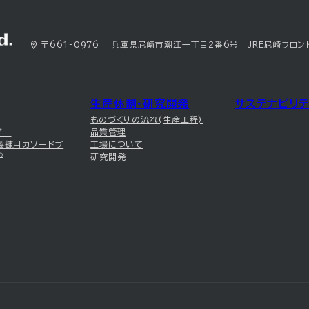
〒661-0976 兵庫県尼崎市潮江一丁目2番6号 JRE尼崎フロン
生産体制・研究開発
サステナビリテ
ものづくりの流れ(生産工程)
ダー
品質管理
製錬用カソードブ
工場について
®
研究開発