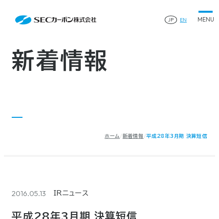
会社案内
News
会社案内TOP
JP
EN
製品情報
会社概要
製品情報TOP
生産体制・研究開発
事業所・関連企業
特殊炭素製品
生産体制・研究開発TOP
サステナビリティ
企業沿革
ファインパウダー
新着情報
ものづくりの流れ(生産工程)
IR情報
®
アルミニウム製錬用カソードブロック SK-B
品質管理
IR情報TOP
人造黒鉛電極
資料ダウンロード
工場について
早わかりSECカーボン
研究開発
お知らせ
トップメッセージ
採用情報
コーポレートガバナンス
業績ハイライト
お問い合わせ
IR資料
株主総会
中長期経営計画
ホーム
新着情報
平成28年3月期 決算短信
サイトマップ
プライバシーポリシー
IRカレンダー
株式状況
©2025 SEC CARBON, LIMITED.
株主還元
ディスクロージャーポリシー
電子公告
2016.05.13
IRニュース
平成28年3月期 決算短信