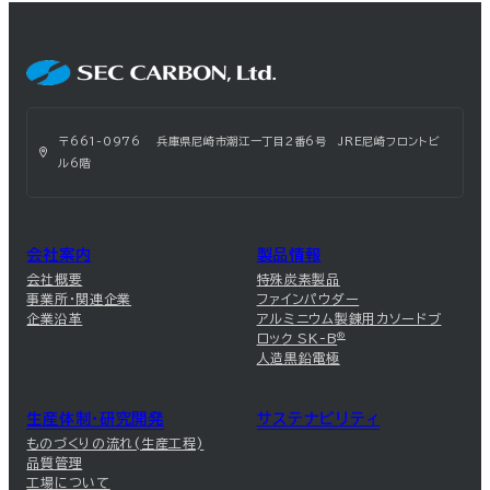
〒661-0976 兵庫県尼崎市潮江一丁目2番6号 JRE尼崎フロントビ
ル6階
会社案内
製品情報
会社概要
特殊炭素製品
事業所・関連企業
ファインパウダー
企業沿革
アルミニウム製錬用カソードブ
ロック SK-B
®
人造黒鉛電極
生産体制・研究開発
サステナビリティ
ものづくりの流れ(生産工程)
品質管理
工場について