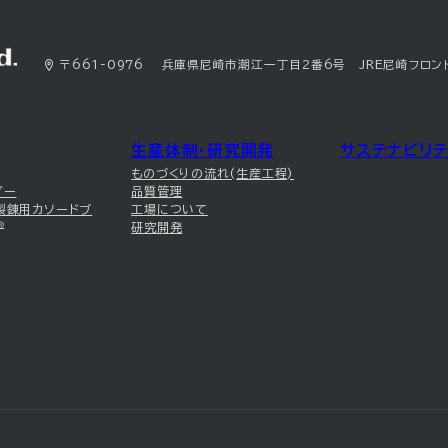
〒661-0976 兵庫県尼崎市潮江一丁目2番6号 JRE尼崎フロン
生産体制・研究開発
サステナビリテ
ものづくりの流れ(生産工程)
ダー
品質管理
製錬用カソードブ
工場について
®
研究開発