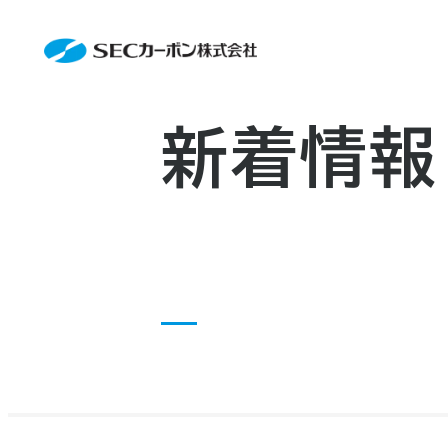
会社案内
News
会社案内TOP
製品情報
会社概要
製品情報TOP
生産体制・研究開発
事業所・関連企業
特殊炭素製品
生産体制・研究開発TOP
サステナビリティ
企業沿革
ファインパウダー
ものづくりの流れ(生産工程)
新着情報
IR情報
アルミニウム製錬用カソードブロッ
品質管理
IR情報TOP
資料ダウンロード
人造黒鉛電極
工場について
早わかりSECカーボン
お知らせ
研究開発
トップメッセージ
採用情報
コーポレートガバナンス
お問い合わせ
業績ハイライト
IR資料
株主総会
中長期経営計画
IRカレンダー
株式状況
株主還元
ディスクロージャーポリシー
電子公告