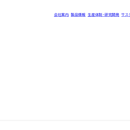
会社案内
製品情報
生産体制・研究開発
サス
®
ク SK-B
サイトマップ
プライバシーポリシー
©2025 SEC CARBON, LIMITED.