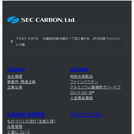
〒661-0976 兵庫県尼崎市潮江一丁目2番6号 JRE尼崎フロントビ
ル6階
会社案内
製品情報
会社概要
特殊炭素製品
事業所・関連企業
ファインパウダー
企業沿革
アルミニウム製錬用カソードブ
ロック SK-B
®
人造黒鉛電極
生産体制・研究開発
サステナビリティ
ものづくりの流れ(生産工程)
品質管理
工場について