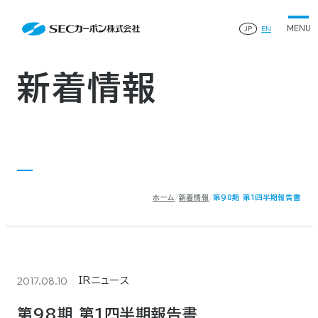
会社案内
News
会社案内TOP
JP
EN
製品情報
会社概要
製品情報TOP
生産体制・研究開発
事業所・関連企業
特殊炭素製品
生産体制・研究開発TOP
サステナビリティ
企業沿革
ファインパウダー
新着情報
ものづくりの流れ(生産工程)
IR情報
®
アルミニウム製錬用カソードブロック SK-B
品質管理
IR情報TOP
人造黒鉛電極
資料ダウンロード
工場について
早わかりSECカーボン
研究開発
お知らせ
トップメッセージ
採用情報
コーポレートガバナンス
業績ハイライト
お問い合わせ
IR資料
株主総会
中長期経営計画
ホーム
新着情報
第98期 第1四半期報告書
サイトマップ
プライバシーポリシー
IRカレンダー
株式状況
©2025 SEC CARBON, LIMITED.
株主還元
ディスクロージャーポリシー
電子公告
2017.08.10
IRニュース
第98期 第1四半期報告書