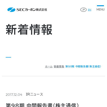
会社案内
News
会社案内TOP
JP
EN
製品情報
会社概要
製品情報TOP
生産体制・研究開発
事業所・関連企業
特殊炭素製品
生産体制・研究開発TOP
サステナビリティ
企業沿革
ファインパウダー
新着情報
ものづくりの流れ(生産工程)
IR情報
®
アルミニウム製錬用カソードブロック SK-B
品質管理
IR情報TOP
人造黒鉛電極
資料ダウンロード
工場について
早わかりSECカーボン
研究開発
お知らせ
トップメッセージ
採用情報
コーポレートガバナンス
業績ハイライト
お問い合わせ
IR資料
株主総会
中長期経営計画
ホーム
新着情報
第98期 中間報告書（株主通信）
サイトマップ
プライバシーポリシー
IRカレンダー
株式状況
©2025 SEC CARBON, LIMITED.
株主還元
ディスクロージャーポリシー
電子公告
2017.12.04
IRニュース
第98期 中間報告書（株主通信）