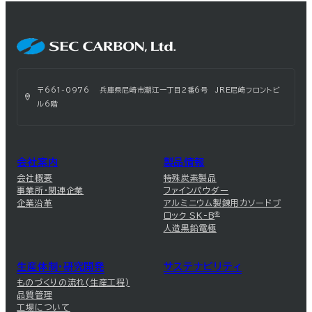
〒661-0976 兵庫県尼崎市潮江一丁目2番6号 JRE尼崎フロントビ
ル6階
会社案内
製品情報
会社概要
特殊炭素製品
事業所・関連企業
ファインパウダー
企業沿革
アルミニウム製錬用カソードブ
ロック SK-B
®
人造黒鉛電極
生産体制・研究開発
サステナビリティ
ものづくりの流れ(生産工程)
品質管理
工場について