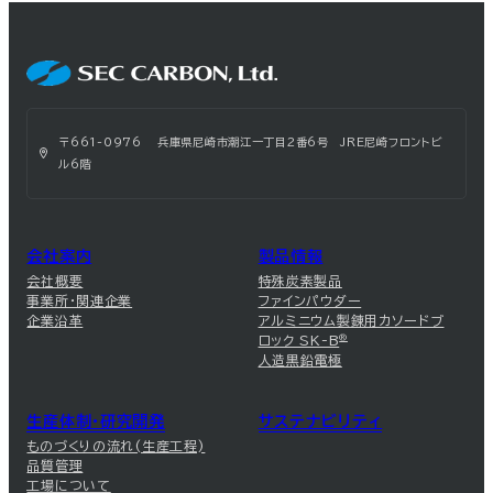
〒661-0976 兵庫県尼崎市潮江一丁目2番6号 JRE尼崎フロントビ
ル6階
会社案内
製品情報
会社概要
特殊炭素製品
事業所・関連企業
ファインパウダー
企業沿革
アルミニウム製錬用カソードブ
ロック SK-B
®
人造黒鉛電極
生産体制・研究開発
サステナビリティ
ものづくりの流れ(生産工程)
品質管理
工場について