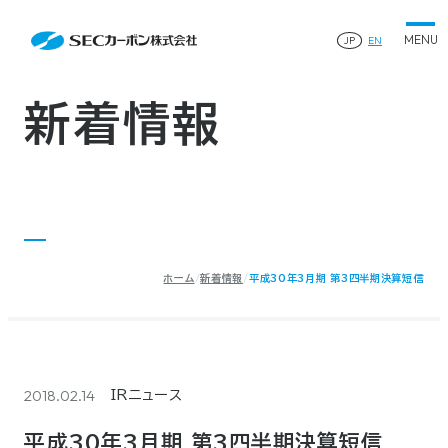
会社案内
News
会社案内TOP
JP
EN
製品情報
会社概要
製品情報TOP
生産体制・研究開発
事業所・関連企業
特殊炭素製品
生産体制・研究開発TOP
サステナビリティ
企業沿革
ファインパウダー
新着情報
ものづくりの流れ(生産工程)
IR情報
®
アルミニウム製錬用カソードブロック SK-B
品質管理
IR情報TOP
人造黒鉛電極
資料ダウンロード
工場について
早わかりSECカーボン
研究開発
お知らせ
トップメッセージ
採用情報
コーポレートガバナンス
業績ハイライト
お問い合わせ
IR資料
株主総会
中長期経営計画
ホーム
新着情報
平成30年3月期 第3四半期決算短信
サイトマップ
プライバシーポリシー
IRカレンダー
株式状況
©2025 SEC CARBON, LIMITED.
株主還元
ディスクロージャーポリシー
電子公告
2018.02.14
IRニュース
平成30年3月期 第3四半期決算短信