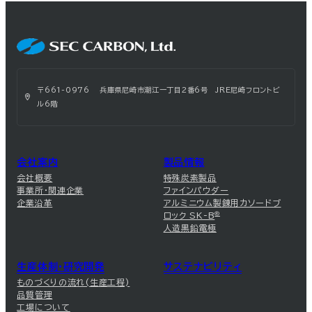
〒661-0976 兵庫県尼崎市潮江一丁目2番6号 JRE尼崎フロントビ
ル6階
会社案内
製品情報
会社概要
特殊炭素製品
事業所・関連企業
ファインパウダー
企業沿革
アルミニウム製錬用カソードブ
ロック SK-B
®
人造黒鉛電極
生産体制・研究開発
サステナビリティ
ものづくりの流れ(生産工程)
品質管理
工場について