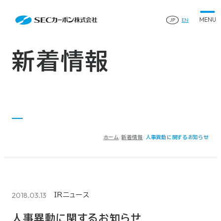
会社案内
News
会社案内TOP
JP
EN
製品情報
会社概要
製品情報TOP
生産体制・研究開発
事業所・関連企業
特殊炭素製品
生産体制・研究開発TOP
サステナビリティ
企業沿革
ファインパウダー
新着情報
ものづくりの流れ(生産工程)
IR情報
®
アルミニウム製錬用カソードブロック SK-B
品質管理
IR情報TOP
人造黒鉛電極
資料ダウンロード
工場について
早わかりSECカーボン
研究開発
お知らせ
トップメッセージ
採用情報
コーポレートガバナンス
業績ハイライト
お問い合わせ
IR資料
株主総会
中長期経営計画
ホーム
新着情報
人事異動に関するお知らせ
サイトマップ
プライバシーポリシー
IRカレンダー
株式状況
©2025 SEC CARBON, LIMITED.
株主還元
ディスクロージャーポリシー
電子公告
2018.03.13
IRニュース
人事異動に関するお知らせ