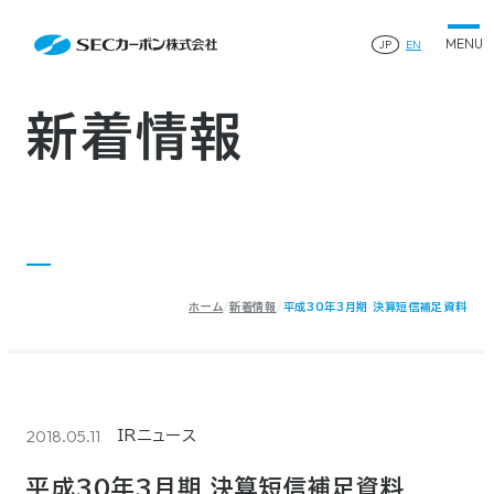
会社案内
News
会社案内TOP
JP
EN
製品情報
会社概要
製品情報TOP
生産体制・研究開発
事業所・関連企業
特殊炭素製品
生産体制・研究開発TOP
サステナビリティ
企業沿革
ファインパウダー
新着情報
ものづくりの流れ(生産工程)
IR情報
®
アルミニウム製錬用カソードブロック SK-B
品質管理
IR情報TOP
人造黒鉛電極
資料ダウンロード
工場について
早わかりSECカーボン
研究開発
お知らせ
トップメッセージ
採用情報
コーポレートガバナンス
業績ハイライト
お問い合わせ
IR資料
株主総会
中長期経営計画
ホーム
新着情報
平成30年3月期 決算短信補足資料
サイトマップ
プライバシーポリシー
IRカレンダー
株式状況
©2025 SEC CARBON, LIMITED.
株主還元
ディスクロージャーポリシー
電子公告
2018.05.11
IRニュース
平成30年3月期 決算短信補足資料