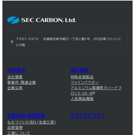
〒661-0976 兵庫県尼崎市潮江一丁目2番6号 JRE尼崎フロントビ
ル6階
会社案内
製品情報
会社概要
特殊炭素製品
事業所・関連企業
ファインパウダー
企業沿革
アルミニウム製錬用カソードブ
ロック SK-B
®
人造黒鉛電極
生産体制・研究開発
サステナビリティ
ものづくりの流れ(生産工程)
品質管理
工場について