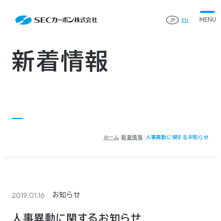
会社案内
News
会社案内TOP
JP
EN
製品情報
会社概要
製品情報TOP
生産体制・研究開発
事業所・関連企業
特殊炭素製品
生産体制・研究開発TOP
サステナビリティ
企業沿革
ファインパウダー
新着情報
ものづくりの流れ(生産工程)
IR情報
®
アルミニウム製錬用カソードブロック SK-B
品質管理
IR情報TOP
人造黒鉛電極
資料ダウンロード
工場について
早わかりSECカーボン
研究開発
お知らせ
トップメッセージ
採用情報
コーポレートガバナンス
業績ハイライト
お問い合わせ
IR資料
株主総会
中長期経営計画
ホーム
新着情報
人事異動に関するお知らせ
サイトマップ
プライバシーポリシー
IRカレンダー
株式状況
©2025 SEC CARBON, LIMITED.
株主還元
ディスクロージャーポリシー
電子公告
2019.01.16
お知らせ
人事異動に関するお知らせ