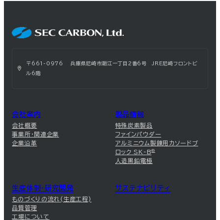
〒661-0976 兵庫県尼崎市潮江一丁目2番6号 JRE尼崎フロントビ
ル6階
会社案内
製品情報
会社概要
特殊炭素製品
事業所・関連企業
ファインパウダー
企業沿革
アルミニウム製錬用カソードブ
ロック SK-B
®
人造黒鉛電極
生産体制・研究開発
サステナビリティ
ものづくりの流れ(生産工程)
品質管理
工場について