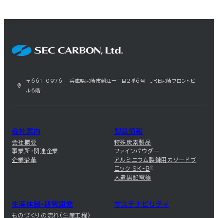
〒661-0976 兵庫県尼崎市潮江一丁目2番6号 JRE尼崎フロントビ
ル6階
会社案内
製品情報
会社概要
特殊炭素製品
事業所・関連企業
ファインパウダー
企業沿革
アルミニウム製錬用カソードブ
ロック SK-B
®
人造黒鉛電極
生産体制・研究開発
サステナビリティ
ものづくりの流れ(生産工程)