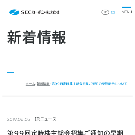
会社案内
News
会社案内TOP
JP
EN
製品情報
会社概要
製品情報TOP
生産体制・研究開発
事業所・関連企業
特殊炭素製品
生産体制・研究開発TOP
サステナビリティ
企業沿革
ファインパウダー
新着情報
ものづくりの流れ(生産工程)
IR情報
®
アルミニウム製錬用カソードブロック SK-B
品質管理
IR情報TOP
人造黒鉛電極
資料ダウンロード
工場について
早わかりSECカーボン
研究開発
お知らせ
トップメッセージ
採用情報
コーポレートガバナンス
業績ハイライト
お問い合わせ
IR資料
株主総会
中長期経営計画
ホーム
新着情報
第99回定時株主総会招集ご通知の早期開示について
サイトマップ
プライバシーポリシー
IRカレンダー
株式状況
©2025 SEC CARBON, LIMITED.
株主還元
ディスクロージャーポリシー
電子公告
2019.06.05
IRニュース
第99回定時株主総会招集ご通知の早期