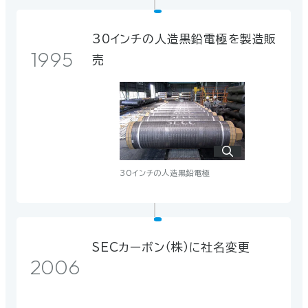
30インチの人造黒鉛電極を製造販
1995
売
京都工場全景
30インチの人造黒鉛電極
大学発ベンチャー企業「アイ’エム
2020
セップ」を子会社化。カーボン
ニュートラルに挑む。
SECカーボン（株）に社名変更
CO2を原料としてカーボン材料を生み出す
2006
共同研究を行っております。