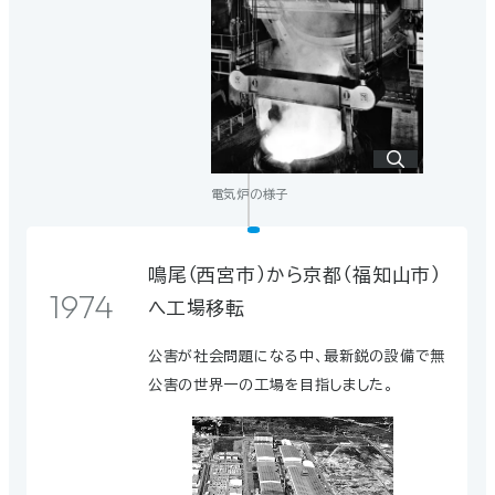
1970
クに関する特許出願
「SK-B」が商品名称に
1971
電気炉の様子
共同開発していた住友化学工業（現・住友化
学）と協和カーボンの頭文字を取り、SK-
B（SUMITOMO KYOWA-BLOCK）とし
鳴尾（西宮市）から京都（福知山市）
1974
ました。
へ工場移転
公害が社会問題になる中、最新鋭の設備で無
公害の世界一の工場を目指しました。