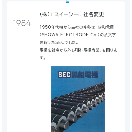
（株）エスイーシーに社名変更
1984
1950年代頃から当社の略称は、昭和電極
（SHOWA ELECTRODE Co.）の頭文字
1986
を取ったSECでした。
電極を社名から外し「脱・電極専業」を図りま
す。
（株）エスイーシー、協和カーボン（株）が合
併
ファインパウダー本格製造開始
1986