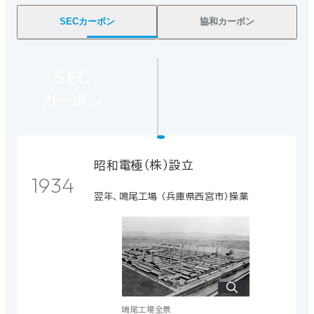
SECカーボン
協和カーボン
SEC
協和
カーボン
カーボン
昭和電極（株）設立
ピッチコークス （株）設立
1934
1929
翌年、鳴尾工場 （兵庫県西宮市）操業
協和カーボンの前身企業
鳴尾工場全景
岡山工場（牛窓）