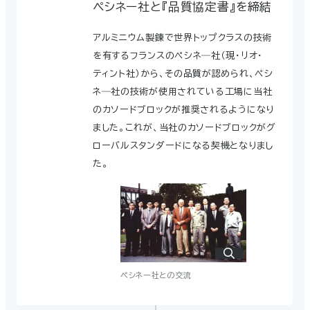
ペシネー社と『品質協定書』を締結
アルミニウム製錬で世界トップクラスの技術
を有するフランスのペシネ―社（現・リオ・
30インチの人造黒鉛電極
ティント社）から、その品質が認められ、ペシ
ネ―社の技術が使用されている工場に当社
のカソードブロックが推奨されるようになり
ました。これが、当社のカソードブロックがグ
SECカーボン（株）に社名変更
ローバルスタンダードになる契機となりまし
2006
た。
京都工場にアルミニウム製錬用カ
2011
ソードブロック専用工場を増設
ペシネー社との交流
世界最大級のカーボン工場となりました。