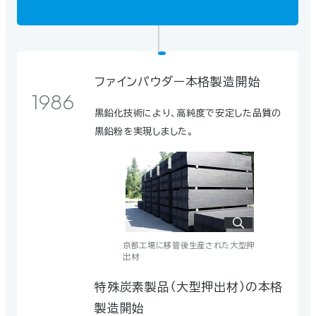
なく、西大寺（岡山市東区）への移転を決定し
ました。その後、西大寺は特殊炭素製品の加
工に特化し、牛窓の生産は京都工場に移管さ
れることになりました。
ファインパウダー本格製造開始
1986
黒鉛化技術により、高純度で安定した品質の
黒鉛粉を実現しました。
岡山工場（西大寺）
ペシネー社と『品質協定書』を締結
アルミニウム製錬で世界トップクラスの技術
京都工場に移管後生産された大型押
出材
を有するフランスのペシネ―社（現・リオ・
ティント社）から、その品質が認められ、ペシ
特殊炭素製品（大型押出材）の本格
ネ―社の技術が使用されている工場に当社
製造開始
のカソードブロックが推奨されるようになり