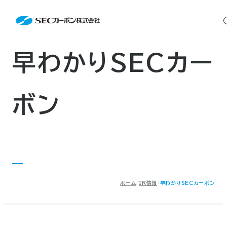
会社案内
Glance
会社案内TOP
製品情報
会社概要
製品情報TOP
生産体制・研究開発
事業所・関連企業
特殊炭素製品
生産体制・研究開発TOP
サステナビリティ
企業沿革
ファインパウダー
早わかりSECカー
ものづくりの流れ(生産工程)
IR情報
®
アルミニウム製錬用カソードブロック SK-B
品質管理
IR情報TOP
人造黒鉛電極
資料ダウンロード
工場について
早わかりSECカーボン
研究開発
お知らせ
トップメッセージ
ボン
採用情報
コーポレートガバナンス
業績ハイライト
お問い合わせ
IR資料
株主総会
中長期経営計画
サイトマップ
プライバシーポリシー
IRカレンダー
株式状況
©2025 SEC CARBON, LIMITED.
株主還元
ディスクロージャーポリシー
ホーム
IR情報
早わかりSECカーボン
電子公告