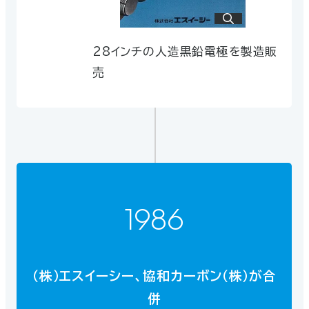
黒鉛化技術により、高純度で安定した品質の
黒鉛粉を実現しました。
28インチの人造黒鉛電極を製造販
売
京都工場に移管後生産された大型押
出材
特殊炭素製品（大型押出材）の本格
製造開始
1986
岡山工場を牛窓から西大寺へ移転
（株）エスイーシー、協和カーボン（株）が合
1992
併
牛窓には、工場を最新鋭化するための面積が