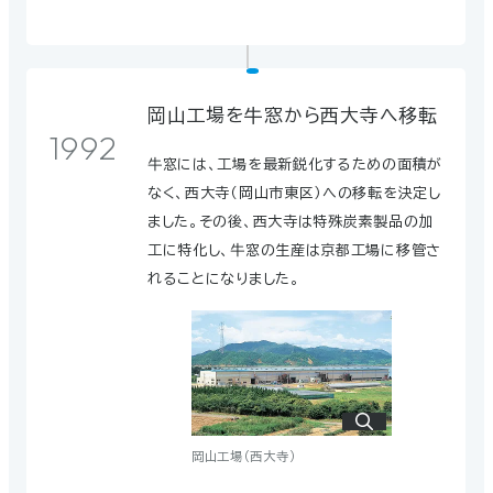
ました。これが、当社のカソードブロックがグ
ローバルスタンダードになる契機となりまし
た。
岡山工場を牛窓から西大寺へ移転
1992
牛窓には、工場を最新鋭化するための面積が
なく、西大寺（岡山市東区）への移転を決定し
ました。その後、西大寺は特殊炭素製品の加
工に特化し、牛窓の生産は京都工場に移管さ
ペシネー社との交流
れることになりました。
30インチの人造黒鉛電極を製造販
1995
売
岡山工場（西大寺）