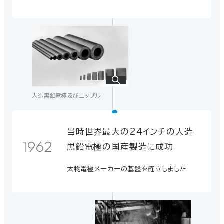
協和カーボン（株）に社名変更
1945
人造黒鉛電極及びニップル
当時世界最大の24インチの人造
アルミニウム製錬用カソードブロッ
1962
1961
黒鉛電極の国産製造に成功
ク開発開始
太物電極メーカーの基盤を確立しました
アルミニウム製錬用カソードブロッ