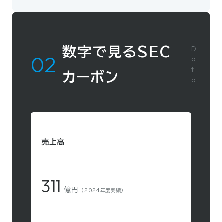
D
数字で見るSEC
a
t
カーボン
a
売上高
311
億円
（2024年度実績）