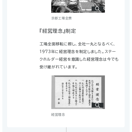
1970年代のオイルショックで電気代が高騰した影響により、
大量の電力を必要とするアルミニウム製錬事業は、1980年
代には国内からほとんど姿を消しました。当社のカソードブ
京都工場全景
ロックは、1970年代後半に輸出を開始し、1986年に国内販
『経営理念』制定
売を終了、それ以降、全量を輸出しています。
工場全面移転に際し、全社一丸となるべく、
1973年に経営理念を制定しました。ステー
クホルダー経営を意識した経営理念は今でも
受け継がれています。
経営理念
海外向けカタログ