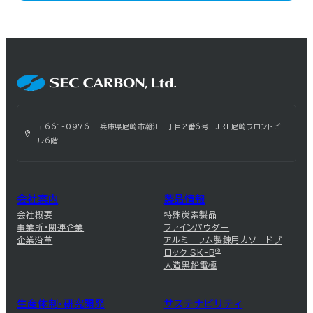
〒661-0976 兵庫県尼崎市潮江一丁目2番6号 JRE尼崎フロントビ
ル6階
会社案内
製品情報
会社概要
特殊炭素製品
事業所・関連企業
ファインパウダー
企業沿革
アルミニウム製錬用カソードブ
ロック SK-B
®
人造黒鉛電極
生産体制・研究開発
サステナビリティ