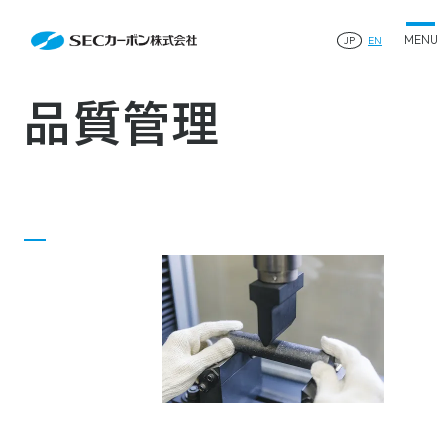
会社案内
Quality Management
会社案内TOP
JP
EN
製品情報
会社概要
製品情報TOP
生産体制・研究開発
事業所・関連企業
特殊炭素製品
生産体制・研究開発TOP
サステナビリティ
企業沿革
ファインパウダー
品質管理
ものづくりの流れ(生産工程)
IR情報
®
アルミニウム製錬用カソードブロック SK-B
品質管理
IR情報TOP
人造黒鉛電極
資料ダウンロード
工場について
早わかりSECカーボン
研究開発
お知らせ
トップメッセージ
採用情報
コーポレートガバナンス
業績ハイライト
お問い合わせ
IR資料
株主総会
中長期経営計画
サイトマップ
プライバシーポリシー
IRカレンダー
株式状況
©2025 SEC CARBON, LIMITED.
株主還元
ディスクロージャーポリシー
電子公告