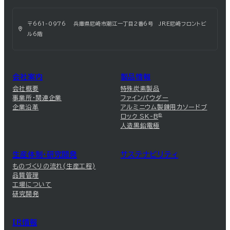
〒661-0976 兵庫県尼崎市潮江一丁目2番6号 JRE尼崎フロントビ
ル6階
会社案内
製品情報
会社概要
特殊炭素製品
事業所・関連企業
ファインパウダー
企業沿革
アルミニウム製錬用カソードブ
ロック SK-B
®
人造黒鉛電極
生産体制・研究開発
サステナビリティ
ものづくりの流れ(生産工程)
品質管理
工場について
研究開発
IR情報