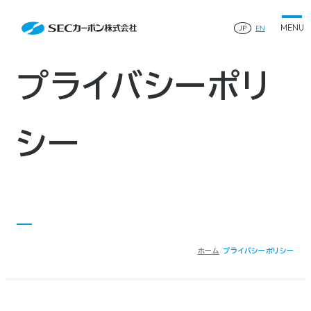
会社案内
Privacy Policy
会社案内TOP
JP
EN
製品情報
会社概要
製品情報TOP
生産体制・研究開発
事業所・関連企業
特殊炭素製品
生産体制・研究開発TOP
サステナビリティ
企業沿革
ファインパウダー
プライバシーポリ
ものづくりの流れ(生産工程)
IR情報
®
アルミニウム製錬用カソードブロック SK-B
品質管理
IR情報TOP
人造黒鉛電極
資料ダウンロード
工場について
早わかりSECカーボン
研究開発
お知らせ
トップメッセージ
シー
採用情報
コーポレートガバナンス
業績ハイライト
お問い合わせ
IR資料
株主総会
中長期経営計画
サイトマップ
プライバシーポリシー
IRカレンダー
株式状況
©2025 SEC CARBON, LIMITED.
株主還元
ディスクロージャーポリシー
ホーム
プライバシーポリシー
電子公告