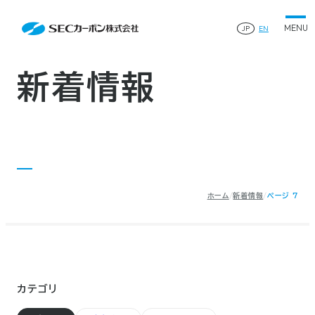
会社案内
News
会社案内TOP
JP
EN
製品情報
会社概要
製品情報TOP
生産体制・研究開発
事業所・関連企業
特殊炭素製品
生産体制・研究開発TOP
サステナビリティ
企業沿革
ファインパウダー
新着情報
ものづくりの流れ(生産工程)
IR情報
®
アルミニウム製錬用カソードブロック SK-B
品質管理
IR情報TOP
人造黒鉛電極
資料ダウンロード
工場について
早わかりSECカーボン
研究開発
お知らせ
トップメッセージ
採用情報
コーポレートガバナンス
業績ハイライト
お問い合わせ
IR資料
株主総会
中長期経営計画
ホーム
新着情報
ページ 7
サイトマップ
プライバシーポリシー
IRカレンダー
株式状況
©2025 SEC CARBON, LIMITED.
株主還元
ディスクロージャーポリシー
電子公告
カテゴリ