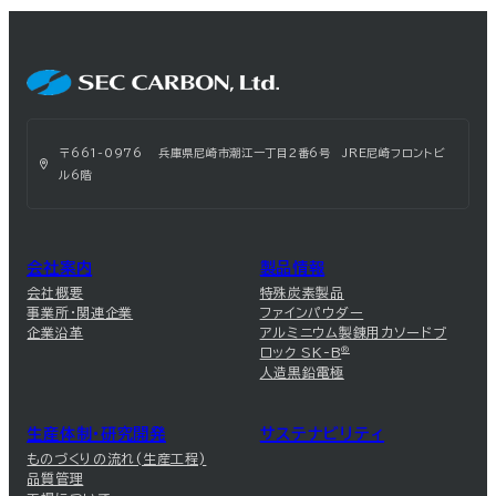
〒661-0976 兵庫県尼崎市潮江一丁目2番6号 JRE尼崎フロントビ
ル6階
会社案内
製品情報
会社概要
特殊炭素製品
事業所・関連企業
ファインパウダー
企業沿革
アルミニウム製錬用カソードブ
ロック SK-B
®
人造黒鉛電極
生産体制・研究開発
サステナビリティ
ものづくりの流れ(生産工程)
品質管理