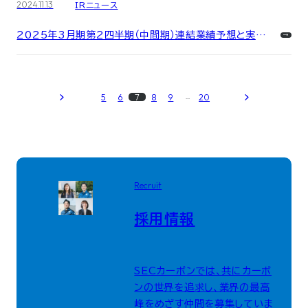
2024.11.13
IRニュース
2025年3月期第2四半期（中間期）連結業績予想と実績
値との差異に関するお知らせ
5
6
7
8
9
20
Recruit
採用情報
SECカーボンでは、共にカーボ
ンの世界を追求し、業界の最高
峰をめざす仲間を募集していま