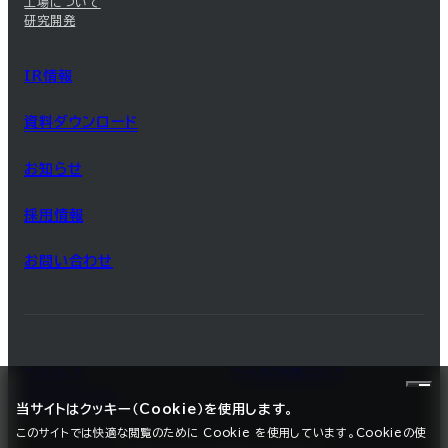
工場について
研究開発
IR情報
資料ダウンロード
お知らせ
採用情報
お問い合わせ
サイトマップ
サイトのご利用について
プライバシーポリシー
当サイトはクッキー（Cookie）を使用します。
このサイトでは快適な閲覧のために Cookie を使用しています。Cookieの使