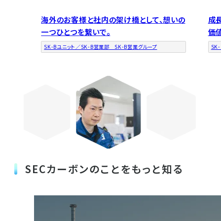
海外のお客様と社内の架け橋として、想いの
成
一つひとつを繋いで。
価
SK-Bユニット／SK-B営業部 SK-B営業グループ
SK
SECカーボンのことをもっと知る